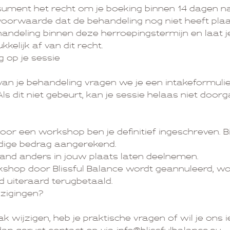
nsument het recht om je boeking binnen 14 dagen na
voorwaarde dat de behandeling nog niet heeft pla
handeling binnen deze herroepingstermijn en laat j
ukkelijk af van dit recht.
g op je sessie
n je behandeling vragen we je een intakeformulier 
. Als dit niet gebeurt, kan je sessie helaas niet door
g voor een workshop ben je definitief ingeschreven. B
edige bedrag aangerekend.
and anders in jouw plaats laten deelnemen.
kshop door Blissful Balance wordt geannuleerd, wo
ld uiteraard terugbetaald.
jzigingen?
ak wijzigen, heb je praktische vragen of wil je ons i
n gerust contact op via info@blissfulbalance.eu.