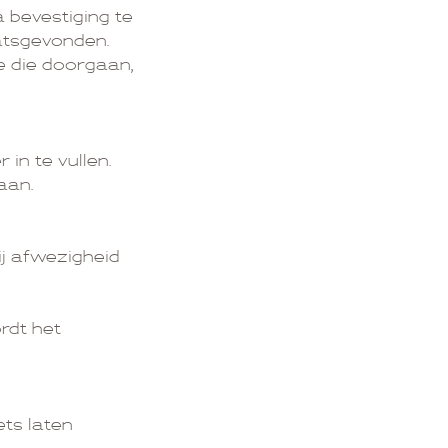
 bevestiging te
atsgevonden.
e die doorgaan,
in te vullen.
gaan.
ij afwezigheid
rdt het
ets laten