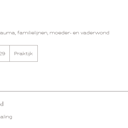
trauma, familielijnen, moeder- en vaderwond
29
Praktijk
id
taling