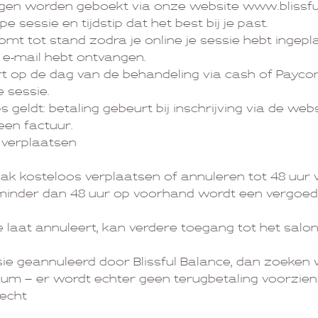
ngen worden geboekt via onze website www.blissful
ype sessie en tijdstip dat het best bij je past.
mt tot stand zodra je online je sessie hebt ingepl
 e-mail hebt ontvangen.
rt op de dag van de behandeling via cash of Paycon
 sessie.
geldt: betaling gebeurt bij inschrijving via de web
een factuur.
 verplaatsen
aak kosteloos verplaatsen of annuleren tot 48 uur
n minder dan 48 uur op voorhand wordt een vergoe
e laat annuleert, kan verdere toegang tot het sal
ie geannuleerd door Blissful Balance, dan zoeke
um – er wordt echter geen terugbetaling voorzien
recht