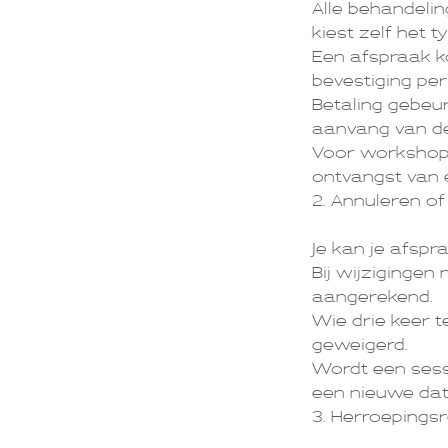
Alle behandeli
kiest zelf het t
Een afspraak ko
bevestiging per
Betaling gebeu
aanvang van de
Voor workshops 
ontvangst van 
2. Annuleren of
Je kan je afspr
Bij wijziginge
aangerekend.
Wie drie keer t
geweigerd.
Wordt een sess
een nieuwe dat
3. Herroepings