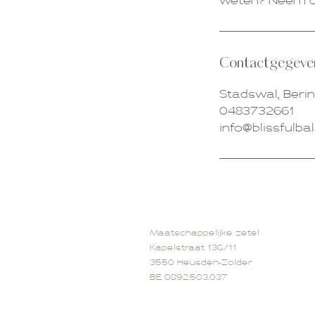
Contactgegeve
Stadswal, Beri
0483732661
info@blissfulba
Maatschappelijke zetel
Kapelstraat 136/11
3550 Heusden-Zolder
BE 0892.503.037