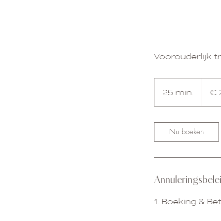
Voorouderlijk 
29
euro
25 min.
2
€ 
5
m
i
Nu boeken
n
.
Annuleringsbele
1. Boeking & Be