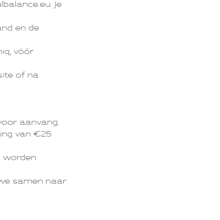
balance.eu. Je
and en de
iq, vóór
site of na
 voor aanvang.
ding van €25
on worden
n we samen naar
.