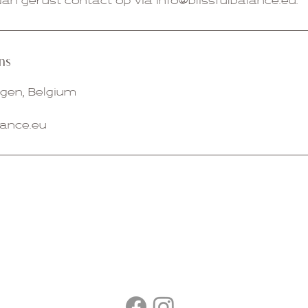
ns
ngen, Belgium
lance.eu