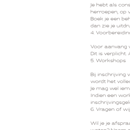
Je hebt als co
herroepen, op 
Boek je een be
dan zie je uitdr
4. Voorbereidin
Voor aanvang va
Dit is verplicht
5. Workshops
Bij inschrijvin
wordt het voll
Je mag wel iem
Indien een wor
inschrijvingsge
6. Vragen of wi
Wil je je afspra
weten? Neem da