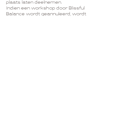
plaats laten deelnemen.
Indien een workshop door Blissful
Balance wordt geannuleerd, wordt
het inschrijvingsgeld uiteraard
terugbetaald.
6. Vragen of wijzigingen?
Wil je je afspraak wijzigen, heb je
praktische vragen of wil je ons iets
laten weten? Neem dan gerust
contact op via
info@blissfulbalance.eu.
Contactgegevens
Stadswal, Beringen, Belgium
0483732661
info@blissfulbalance.eu