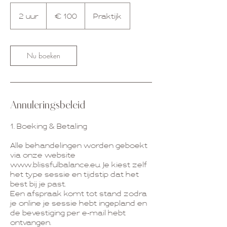
100
euro
2 uur
2
€ 100
Praktijk
u
u
r
Nu boeken
Annuleringsbeleid
1. Boeking & Betaling
Alle behandelingen worden geboekt
via onze website
www.blissfulbalance.eu. Je kiest zelf
het type sessie en tijdstip dat het
best bij je past.
Een afspraak komt tot stand zodra
je online je sessie hebt ingepland en
de bevestiging per e-mail hebt
ontvangen.