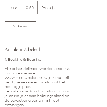
60
euro
1 uur
1
€ 60
Praktijk
u
u
Nu boeken
Annuleringsbeleid
1. Boeking & Betaling
Alle behandelingen worden geboekt
via onze website
www.blissfulbalance.eu. Je kiest zelf
het type sessie en tijdstip dat het
best bij je past.
Een afspraak komt tot stand zodra
je online je sessie hebt ingepland en
de bevestiging per e-mail hebt
ontvangen.