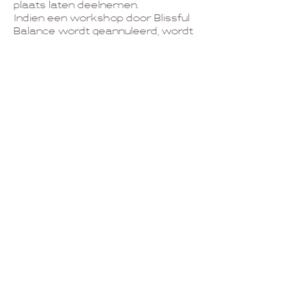
plaats laten deelnemen.
Indien een workshop door Blissful
Balance wordt geannuleerd, wordt
het inschrijvingsgeld uiteraard
terugbetaald.
6. Vragen of wijzigingen?
Wil je je afspraak wijzigen, heb je
praktische vragen of wil je ons iets
laten weten? Neem dan gerust
contact op via
info@blissfulbalance.eu.
Contactgegevens
Stadswal, Beringen, Belgium
0483732661
info@blissfulbalance.eu